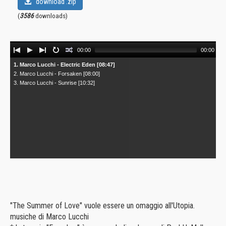
download .zip
(
3586
downloads)
Audio
00:00
00:00
Player
1. Marco Lucchi - Electric Eden [08:47]
2. Marco Lucchi - Forsaken [08:00]
3. Marco Lucchi - Sunrise [10:32]
"The Summer of Love" vuole essere un omaggio all'Utopia.
musiche di Marco Lucchi