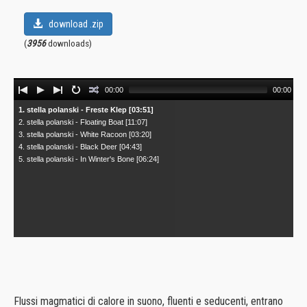
download .zip
(
3956
downloads)
Audio
00:00
00:00
Player
1. stella polanski - Freste Klep [03:51]
2. stella polanski - Floating Boat [11:07]
3. stella polanski - White Racoon [03:20]
4. stella polanski - Black Deer [04:43]
5. stella polanski - In Winter's Bone [06:24]
Flussi magmatici di calore in suono, fluenti e seducenti, entrano