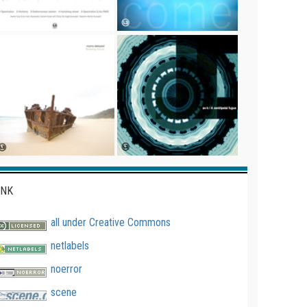
INK
all under Creative Commons
netlabels
noerror
scene