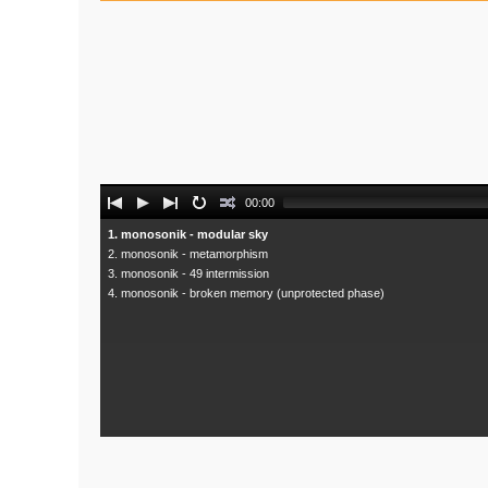
Audio
00:00
Player
1. monosonik - modular sky
2. monosonik - metamorphism
3. monosonik - 49 intermission
4. monosonik - broken memory (unprotected phase)