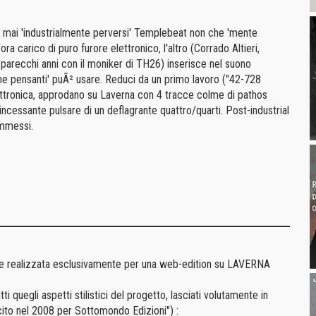
he mai 'industrialmente perversi' Templebeat non che 'mente
ra carico di puro furore elettronico, l'altro (Corrado Altieri,
a parecchi anni con il moniker di TH26) inserisce nel suono
ine pensanti' puÃ² usare. Reduci da un primo lavoro ("42-728
tronica, approdano su Laverna con 4 tracce colme di pathos
'incessante pulsare di un deflagrante quattro/quarti. Post-industrial
ammessi.
e realizzata esclusivamente per una web-edition su LAVERNA
ti quegli aspetti stilistici del progetto, lasciati volutamente in
ito nel 2008 per Sottomondo Edizioni") :