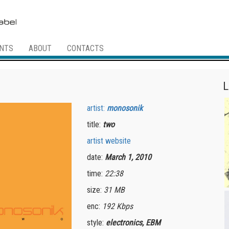
NTS
ABOUT
CONTACTS
L
artist:
monosonik
title:
two
artist website
date:
March 1, 2010
time:
22:38
size:
31 MB
enc:
192 Kbps
style:
electronics, EBM