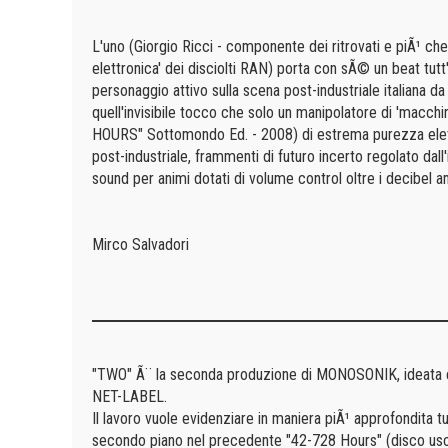
L'uno (Giorgio Ricci - componente dei ritrovati e piÃ¹ c
elettronica' dei disciolti RAN) porta con sÃ© un beat tutt'o
personaggio attivo sulla scena post-industriale italiana d
quell'invisibile tocco che solo un manipolatore di 'macch
HOURS" Sottomondo Ed. - 2008) di estrema purezza elet
post-industriale, frammenti di futuro incerto regolato dall
sound per animi dotati di volume control oltre i decibel 
Mirco Salvadori
"TWO" Ã¨ la seconda produzione di MONOSONIK, ideata 
NET-LABEL.
Il lavoro vuole evidenziare in maniera piÃ¹ approfondita tut
secondo piano nel precedente "42-728 Hours" (disco usc